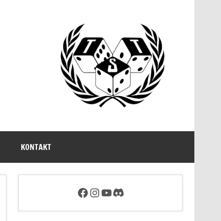
KONTAKT
Facebookseite des Tabletop Sachsen e.V.
Link zum Instagram Account von Tabletop Sachsen
Link zum YouTube-Account von Tabletop Sachsen
Discord