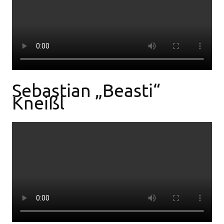
Sebastian „Beasti“
Kneißl