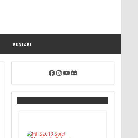
KONTAKT
Facebookseite des Tabletop Sachsen e.V.
Link zum Instagram Account von Tabletop Sachsen
Link zum YouTube-Account von Tabletop Sachsen
Discord