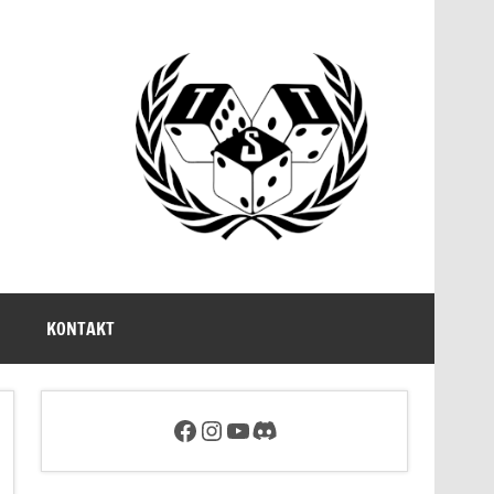
KONTAKT
Facebookseite des Tabletop Sachsen e.V.
Link zum Instagram Account von Tabletop Sachsen
Link zum YouTube-Account von Tabletop Sachsen
Discord