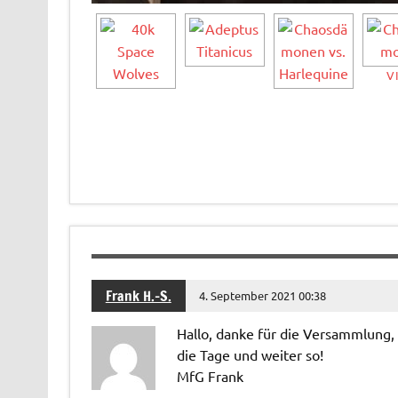
V
Frank H.-S.
4. September 2021 00:38
Hallo, danke für die Versammlung,
die Tage und weiter so!
MfG Frank