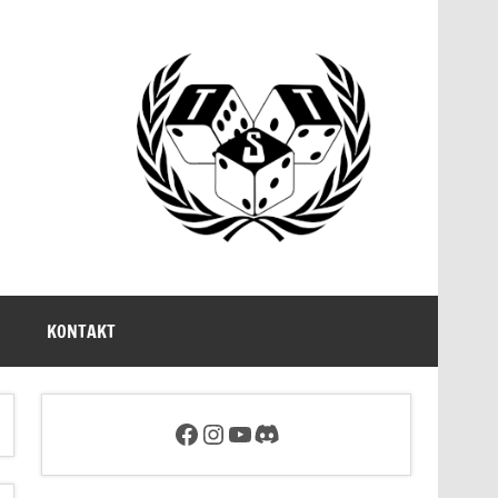
KONTAKT
Facebookseite des Tabletop Sachsen e.V.
Link zum Instagram Account von Tabletop Sachsen
Link zum YouTube-Account von Tabletop Sachsen
Discord